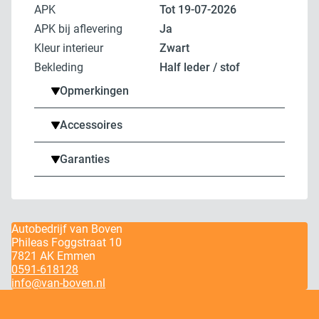
APK
tot 19-07-2026
APK bij aflevering
Ja
Kleur interieur
zwart
Bekleding
Half leder / stof
Opmerkingen
Accessoires
Garanties
Autobedrijf van Boven
Phileas Foggstraat 10
7821 AK Emmen
0591-618128
info@van-boven.nl