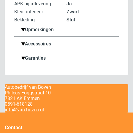
APK bij aflevering
Ja
Kleur interieur
zwart
Bekleding
Stof
Opmerkingen
Accessoires
Garanties
Autobedrijf van Boven
Phileas Foggstraat 10
7821 AK Emmen
0591-618128
info@van-boven.nl
Contact