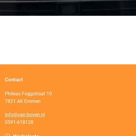
Contact
Phileas Foggstraat 10
7821 AK Emmen
info@van-boven.nl
0591-618128